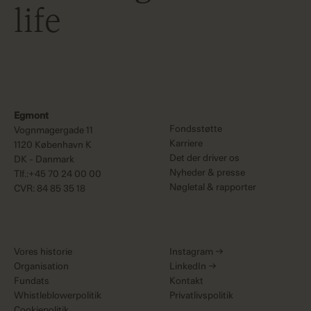
life
Egmont
Fondsstøtte
Vognmagergade 11
Karriere
1120 København K
Det der driver os
DK - Danmark
Nyheder & presse
Tlf.:+45 70 24 00 00
Nøgletal & rapporter
CVR: 84 85 35 18
Vores historie
Instagram
→
Organisation
LinkedIn
→
Fundats
Kontakt
Whistleblowerpolitik
Privatlivspolitik
Cookiepolitik