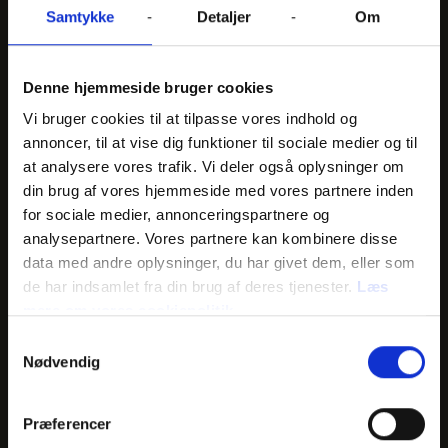
10.04.2026
Samtykke
Detaljer
Om
Alt for damerne bygger bro over
generationskløften
I Alt for damernes podcast Mit yngre jeg spørger
Denne hjemmeside bruger cookies
den unge journalist og vært Anne Albrechtsen,
Vi bruger cookies til at tilpasse vores indhold og
nogle af Danmarks mest livserfarne kvinder som
Vigga Bro, Hilda Heick, Bodil Jørgensen og Pia
annoncer, til at vise dig funktioner til sociale medier og til
Kjærsgaard: Hvilket råd ville du ønske, du havde
at analysere vores trafik. Vi deler også oplysninger om
givet til dit yngre jeg? Sådan lyder starten på en
din brug af vores hjemmeside med vores partnere inden
række ærlige og indsigtsfulde samtaler mellem to
for sociale medier, annonceringspartnere og
kvinder på tværs af generationer.
analysepartnere. Vores partnere kan kombinere disse
data med andre oplysninger, du har givet dem, eller som
de har indsamlet fra din brug af deres tjenester.
Læs
mere om vores cookiepolitik
02.12.2025
Samtykkevalg
Flygt fra mareridtet på skærmen
Nødvendig
Supermassive Games viderefører populært
gyserunivers i sin nyeste spiludgivelse Little
Nightmares III.
Præferencer