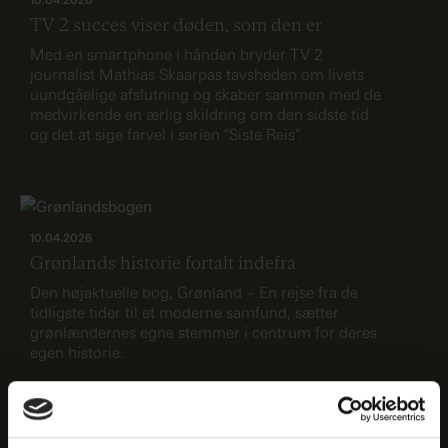
10.04.2026
TV 2 succes viser døden, som den er
Med en smartphone i hånden bryder TV 2
journalist Mathias Skaarpas tavsheden om livets
uundgåelige afslutning og skaber sammen med de
medvirkende en ærlig skildring om den sidste tid
og det at sige farvel i serien “Siste Reis”.
10.04.2026
Grønlands historie fortalt indefra
Den højaktuelle bog, Grønland – En rejse fra de
tidligste tider til et moderne samfund, sætter
grønlændernes egne stemmer i centrum for deres
egen historie.