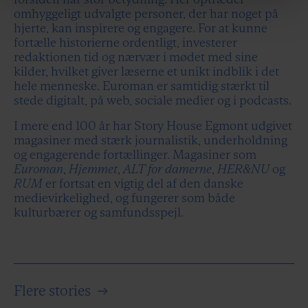
omhyggeligt udvalgte personer, der har noget på
hjerte, kan inspirere og engagere. For at kunne
fortælle historierne ordentligt, investerer
redaktionen tid og nærvær i mødet med sine
kilder, hvilket giver læserne et unikt indblik i det
hele menneske. Euroman er samtidig stærkt til
stede digitalt, på web, sociale medier og i podcasts.
I mere end 100 år har Story House Egmont udgivet
magasiner med stærk journalistik, underholdning
og engagerende fortællinger. Magasiner som
Euroman
,
Hjemmet
,
ALT for damerne
,
HER&NU
og
RUM
er fortsat en vigtig del af den danske
medievirkelighed, og fungerer som både
kulturbærer og samfundsspejl.
Flere stories
→