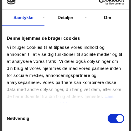
Samtykke
Detaljer
Om
Denne hjemmeside bruger cookies
Vi bruger cookies til at tilpasse vores indhold og
annoncer, til at vise dig funktioner til sociale medier og til
at analysere vores trafik. Vi deler også oplysninger om
Play
din brug af vores hjemmeside med vores partnere inden
for sociale medier, annonceringspartnere og
analysepartnere. Vores partnere kan kombinere disse
Magasinerne hos Story House Egmont er
data med andre oplysninger, du har givet dem, eller som
redaktørstyrede, og kvalitet og troværdighed
de har indsamlet fra din brug af deres tjenester.
Læs
vægtes højt. De udgør et vigtigt modspil til flygtige
mere om vores cookiepolitik
nyheder, sociale medier og fake news og spiller en
afgørende rolle i at sikre publicistisk
Samtykkevalg
mangfoldighed i Danmark. Med Story House
Nødvendig
Egmonts over en million læsere på print og endnu
flere digitalt hver måned, når vores blade og