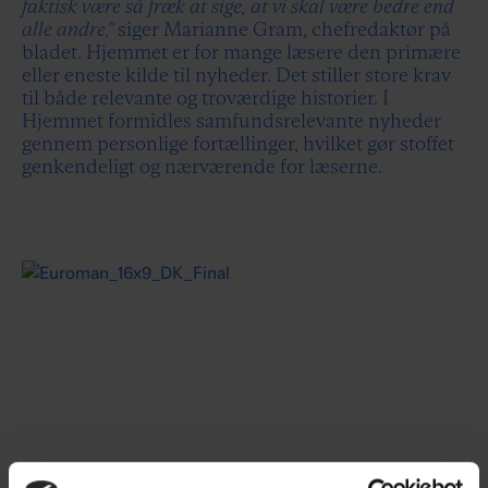
faktisk være så fræk at sige, at vi skal være bedre end
alle andre,"
siger Marianne Gram, chefredaktør på
bladet. Hjemmet er for mange læsere den primære
eller eneste kilde til nyheder. Det stiller store krav
til både relevante og troværdige historier. I
Hjemmet formidles samfundsrelevante nyheder
gennem personlige fortællinger, hvilket gør stoffet
genkendeligt og nærværende for læserne.
Play