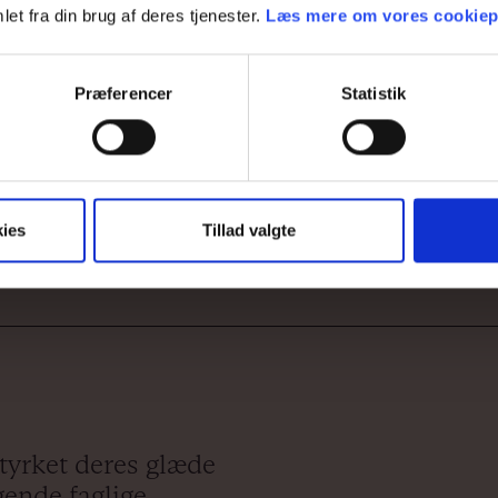
et fra din brug af deres tjenester.
Læs mere om vores cookiepo
Præferencer
Statistik
ies
Tillad valgte
r
styrket deres glæde
gende faglige