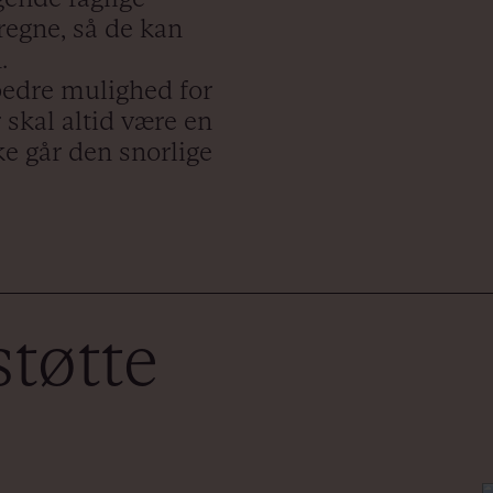
 regne, så de kan
n.
 bedre mulighed for
 skal altid være en
ke går den snorlige
tøtte