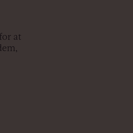
or at
dem,