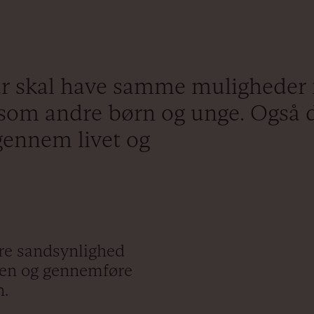
kår skal have samme muligheder f
 som andre børn og unge. Også 
 gennem livet og
ere sandsynlighed
men og gennemføre
rn.