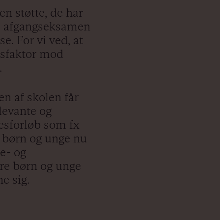
en støtte, de har
ens afgangseksamen
e. For vi ved, at
esfaktor mod
t.
en af skolen får
elevante og
sesforløb som fx
e børn og unge nu
le- og
re børn og unge
ne sig.