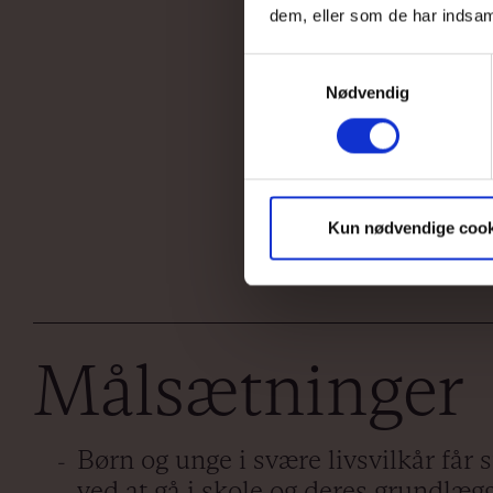
dem, eller som de har indsaml
Samtykkevalg
Nødvendig
Kun nødvendige cook
Målsætninge
Børn og unge i svære livsvilkår får 
ved at gå i skole og deres grundlæg