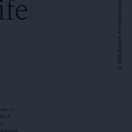
ife
©2026 Egmont. All rights reserved.
gram
→
dIn
→
kt
livspolitik