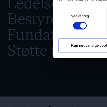
Ledelse
→
Samtykkevalg
Bestyrelse
→
Nødvendig
Fundats
→
Støtte til børn
Kun nødvendige cook