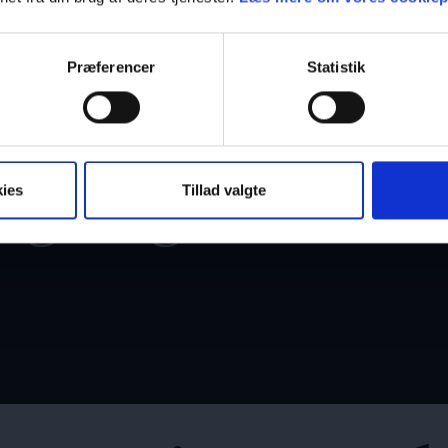
Præferencer
Statistik
 og unge
→
ies
Tillad valgte