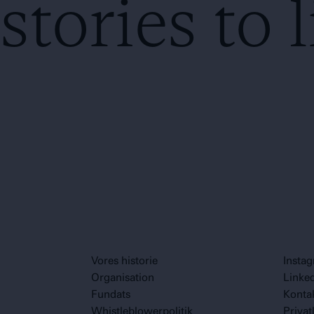
tories to l
Vores historie
Insta
Organisation
Linke
Fundats
Konta
Whistleblowerpolitik
Privat