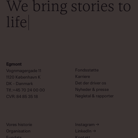
We bring stories to
life
Egmont
Fondsstøtte
Vognmagergade 11
Karriere
1120 København K
Det der driver os
DK - Danmark
Nyheder & presse
Tlf.:+45 70 24 00 00
Nøgletal & rapporter
CVR: 84 85 35 18
Vores historie
Instagram
→
Organisation
LinkedIn
→
Fundats
Kontakt