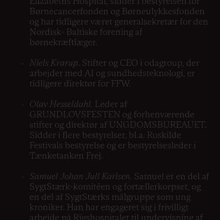
Elizabeths Hospital, sidder i bestyrelsen for
Børnecancerfonden og Børneulykkesfonden
og har tidligere været generalsekretær for den
Nordisk- Baltiske forening af
børnekræftlæger.
Niels Krarup
. Stifter og CEO i odagroup, der
arbejder med AI og sundhedsteknologi, er
tidligere direktør for FFW.
Olav Hesseldahl.
Leder af
GRUNDLOVSFESTEN og forhenværende
stifter og direktør af UNGDOMSBUREAUET.
Sidder i flere bestyrelser, bl.a. Roskilde
Festivals bestyrelse og er bestyrelsesleder i
Tænketanken Frej.
Samuel Johan Jull Karlsen.
Samuel er en del af
SygtStærk-komitéen og fortællerkorpset, og
en del af SygtStærks målgruppe som ung
kroniker. Han har engageret sig i frivilligt
arbejde på Rigshospitalet til undervisning af