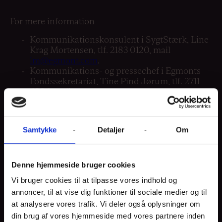
For mere information
Kommunikationskonsulent i SygtStærk, Line
Krag Mortensen, tlf. 2183 0120, mail
lm@egmont.com
.
Kommunikations- og pressechef i Egmonts
Fondssekretariat, Tine Pind Jørum, tlf. 2711
6896, mail
tj@egmont.com
.
FAKTA
Samtykke
Detaljer
Om
Om SygtStærk
SygtStærk blev i 2023 etableret som Egmonts
Denne hjemmeside bruger cookies
signaturprojekt med fokus på unge mellem 13 og
24 år, der lever med kronisk eller alvorlig fysisk
Vi bruger cookies til at tilpasse vores indhold og
sygdom. SygtStærk er et mobiliserende og
annoncer, til at vise dig funktioner til sociale medier og til
transformativt fællesskab, der skal give de unge
at analysere vores trafik. Vi deler også oplysninger om
mod til at turde tage nye skridt i livet, særligt i
din brug af vores hjemmeside med vores partnere inden
forhold til at tage en ungdomsuddannelse.