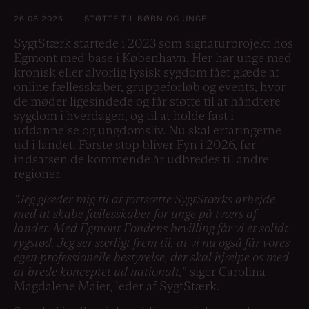
26.08.2025
STØTTE TIL BØRN OG UNGE
SygtStærk startede i 2023 som signaturprojekt hos
Egmont med base i København. Her har unge med
kronisk eller alvorlig fysisk sygdom fået glæde af
online fællesskaber, gruppeforløb og events, hvor
de møder ligesindede og får støtte til at håndtere
sygdom i hverdagen, og til at holde fast i
uddannelse og ungdomsliv. Nu skal erfaringerne
ud i landet. Første stop bliver Fyn i 2026, før
indsatsen de kommende år udbredes til andre
regioner.
”Jeg glæder mig til at fortsætte SygtStærks arbejde
med at skabe fællesskaber for unge på tværs af
landet. Med Egmont Fondens bevilling får vi et solidt
rygstød. Jeg ser særligt frem til, at vi nu også får vores
egen professionelle bestyrelse, der skal hjælpe os med
at brede konceptet ud nationalt,
” siger Carolina
Magdalene Maier, leder af SygtStærk.