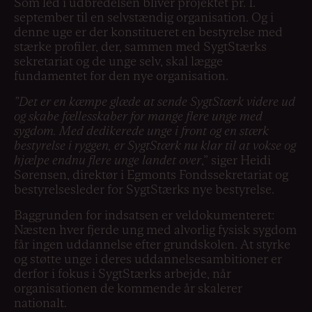
Som led i udbredelsen bliver projektet pr. 1.
september til en selvstændig organisation. Og i
denne uge er der konstitueret en bestyrelse med
stærke profiler, der, sammen med SygtStærks
sekretariat og de unge selv, skal lægge
fundamentet for den nye organisation.
”Det er en kæmpe glæde at sende SygtStærk videre ud
og skabe fællesskaber for mange flere unge med
sygdom. Med dedikerede unge i front og en stærk
bestyrelse i ryggen, er SygtStærk nu klar til at vokse og
hjælpe endnu flere unge landet over
,” siger Heidi
Sørensen, direktør i Egmonts Fondssekretariat og
bestyrelsesleder for SygtStærks nye bestyrelse.
Baggrunden for indsatsen er veldokumenteret:
Næsten hver fjerde ung med alvorlig fysisk sygdom
får ingen uddannelse efter grundskolen. At styrke
og støtte unge i deres uddannelsesambitioner er
derfor i fokus i SygtStærks arbejde, når
organisationen de kommende år skalerer
nationalt.