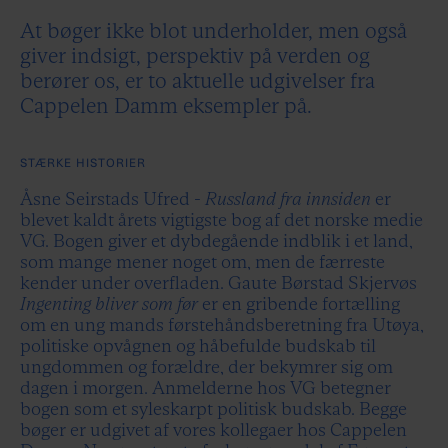
At bøger ikke blot underholder, men også
giver indsigt, perspektiv på verden og
berører os, er to aktuelle udgivelser fra
Cappelen Damm eksempler på.
STÆRKE HISTORIER
Åsne Seirstads Ufred -
Russland fra innsiden
er
blevet kaldt årets vigtigste bog af det norske medie
VG. Bogen giver et dybdegående indblik i et land,
som mange mener noget om, men de færreste
kender under overfladen. Gaute Børstad Skjervøs
Ingenting bliver som før
er en gribende fortælling
om en ung mands førstehåndsberetning fra Utøya,
politiske opvågnen og håbefulde budskab til
ungdommen og forældre, der bekymrer sig om
dagen i morgen. Anmelderne hos VG betegner
bogen som et syleskarpt politisk budskab. Begge
bøger er udgivet af vores kollegaer hos Cappelen