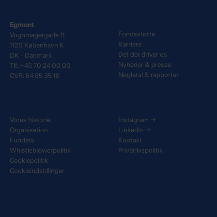
Egmont
Fondsstøtte
Vognmagergade 11
Karriere
1120 København K
Det der driver os
DK - Danmark
Nyheder & presse
Tlf.:+45 70 24 00 00
Nøgletal & rapporter
CVR: 84 85 35 18
Vores historie
Instagram
→
Organisation
LinkedIn
→
Fundats
Kontakt
Whistleblowerpolitik
Privatlivspolitik
Cookiepolitik
Cookieindstillinger