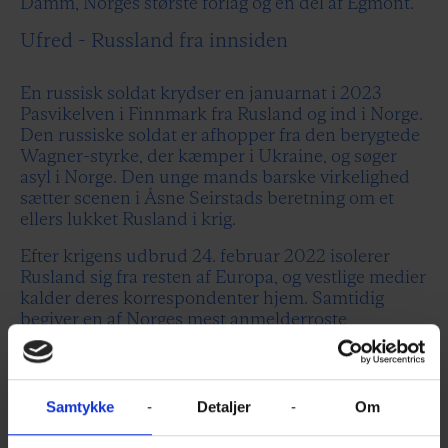
Damm, Norges største forlag og en del af Egmont.
Ufred - Russland fra innsiden
En russisk soldat krydser en januarnat i 2023
Pasvikelven i Finnmark fra Rusland og ind i Norge.
Den russiske soldat er afhopper fra den berygtede
Wagner-styrke, der kæmper i Ukraine, og søger
asyl i Norge. Den unge mands barske virkelighed
sætter scenen i Åsne Seirstads beretning om et
ellers lukket Rusland i krig.
Efter krigens udbrud 24. februar 2022 isolerer
Rusland sig fra resten af Europa, og vestlige medier
kalder deres korrespondenter hjem. Samtidig
begiver en af Norges mest anmelderroste
forfattere, Åsne Seirstad, sig ud på en rejsei det
enorme land. Fra landdistrikterne i Sibirien, hvor
Vladimir Putin rekrutterer nye soldater, til
storbyerne, hvor folk gør hvad de kan, for at krigen
Samtykke
Detaljer
Om
ikke skal påvirke hverdagen. Undervejs møder hun
de regimetro, og dem der kæmper imod. Hun