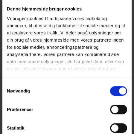
flytter ind hos Wagner-soldatens tante, er vidne til
Denne hjemmeside bruger cookies
et mislykket attentat og lærer de forfulgte og
chikanerede regime-kritikere at kende. Med en
Vi bruger cookies til at tilpasse vores indhold og
baggrund som Ruslands-korrespondent kradser
annoncer, til at vise dig funktioner til sociale medier og til
russisktalende Seirstads beretninger i landets
at analysere vores trafik. Vi deler også oplysninger om
overflade, når hun får russerne selv til at fortælle
din brug af vores hjemmeside med vores partnere inden
deres historie.
for sociale medier, annonceringspartnere og
Ingenting bliver som før
analysepartnere. Vores partnere kan kombinere disse
data med andre oplysninger, du har givet dem, eller som
de har indsamlet fra din brug af deres tjenester.
Læs
"Du er den yngste, du lægger dig inderst," hvisker
den 20-årige som hjalp ham. Den dengang 16-årige
mere om vores cookiepolitik
Gaute Børstad Skjervø gemmer sig i en
Samtykkevalg
fjeldsprække på Utøya fra den højreekstreme
Nødvendig
terrorist Anders Behring Breivik. Manden skød og
dræbte 69 unge fra den politiske
ungdomsorganisation AUF med tilknytning til
Præferencer
Arbeiderpartiet, som var på lejrtur på øen. Skjervø
overlevede tragedien, hvor han svømmede for livet
- væk fra skud og rædsel.
Statistik