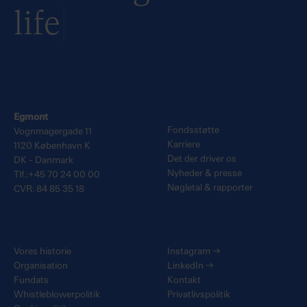
life
Egmont
Fondsstøtte
Vognmagergade 11
Karriere
1120 København K
Det der driver os
DK - Danmark
Nyheder & presse
Tlf.:+45 70 24 00 00
Nøgletal & rapporter
CVR: 84 85 35 18
Vores historie
Instagram
→
Organisation
LinkedIn
→
Fundats
Kontakt
Whistleblowerpolitik
Privatlivspolitik