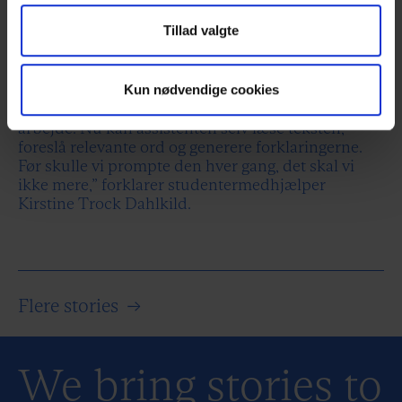
assistenten til en central og effektiv ressource -
hvor en manuel gennemgang ville have krævet
Tillad valgte
minimum dobbelt så lang tid.
”AI’en har transformeret vores arbejdsgang ved at
spare os for enormt meget tid og tankekraft. At
Kun nødvendige cookies
skulle finde på 3000 forklaringer manuelt er hårdt
arbejde. Nu kan assistenten selv læse teksten,
foreslå relevante ord og generere forklaringerne.
Før skulle vi prompte den hver gang, det skal vi
ikke mere,” forklarer studentermedhjælper
Kirstine Trock Dahlkild.
Flere stories
→
We bring stories to