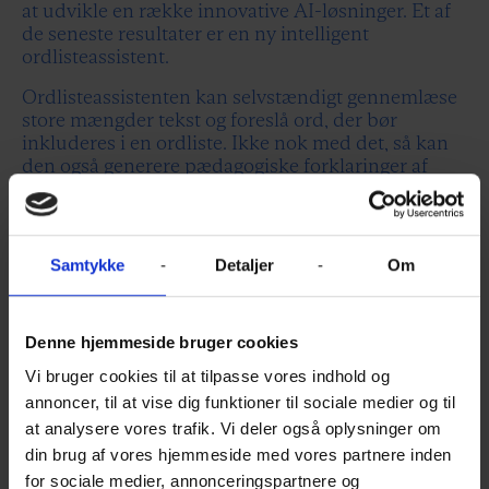
at udvikle en række innovative AI-løsninger. Et af
de seneste resultater er en ny intelligent
ordlisteassistent.
Ordlisteassistenten kan selvstændigt gennemlæse
store mængder tekst og foreslå ord, der bør
inkluderes i en ordliste. Ikke nok med det, så kan
den også generere pædagogiske forklaringer af
disse ord. “En central del af assistenten er, at den
ikke kun finder ordene, men også kan give os
bestemte filtyper, som vores systemer kan
håndtere. Det løser ikke kun opgaven, men
Samtykke
Detaljer
Om
assistenten leverer også til vores systemer, så de
bedre kan arbejde sammen,” forklare Rasmus
Petersen, Digital Produktchef i Praxis.
Denne hjemmeside bruger cookies
Vi bruger cookies til at tilpasse vores indhold og
annoncer, til at vise dig funktioner til sociale medier og til
AI’en har transformeret
at analysere vores trafik. Vi deler også oplysninger om
din brug af vores hjemmeside med vores partnere inden
vores arbejdsgang ved at
for sociale medier, annonceringspartnere og