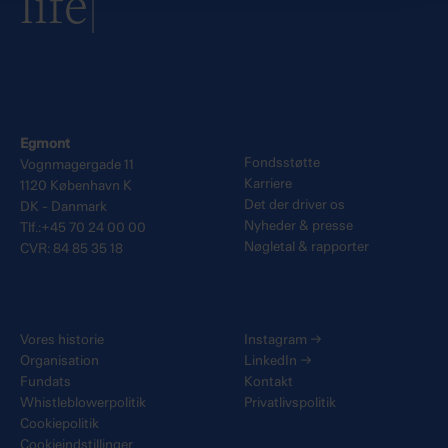
life
Egmont
Fondsstøtte
Vognmagergade 11
Karriere
1120 København K
Det der driver os
DK - Danmark
Nyheder & presse
Tlf.:+45 70 24 00 00
Nøgletal & rapporter
CVR: 84 85 35 18
Vores historie
Instagram
→
Organisation
LinkedIn
→
Fundats
Kontakt
Whistleblowerpolitik
Privatlivspolitik
Cookiepolitik
Cookieindstillinger