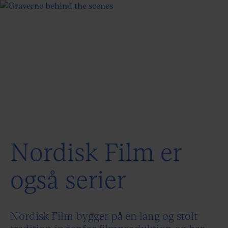
Nordisk Film er
også serier
Nordisk Film bygger på en lang og stolt