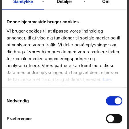
Samtykke
Detaljer
Om
ønsker vi i fremtiden at
satse endnu mere på
Denne hjemmeside bruger cookies
produktion af serier.”
Vi bruger cookies til at tilpasse vores indhold og
annoncer, til at vise dig funktioner til sociale medier og til
- Katrine Vogelsang, administrende direktør for Nordisk Film
at analysere vores trafik. Vi deler også oplysninger om
Production
din brug af vores hjemmeside med vores partnere inden
for sociale medier, annonceringspartnere og
Nordisk Film Series har blandt andet produceret
analysepartnere. Vores partnere kan kombinere disse
krimidramaet
Graverne.
I serien følger vi den
data med andre oplysninger, du har givet dem, eller som
idealistiske journalist Liv (spillet af Mille Dinesen)
de har indsamlet fra din brug af deres tjenester.
Læs
og hendes redaktion af ambitiøse
graverjournalister, der arbejder for at bringe
mere om vores cookiepolitik
uretfærdigheder og korruption frem i lyset i tv-
Samtykkevalg
programmet Brændpunkt. I seriens første sæson
Nødvendig
kommer de på sporet af en sensationel sag, der
trækker tråde til magtens centrum i det politiske
Danmark og som uundgåeligt stiller redaktionen
Præferencer
overfor både personlige og etiske dilemmaer.