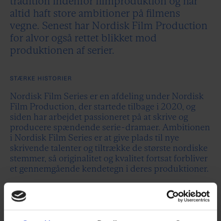
tradition indenfor filmproduktion og har
altid haft store ambitioner på filmens
vegne. Senest har Nordisk Film Production
for alvor også rettet blikket mod
produktionen af serier.
STÆRKE HISTORIER
Nordisk Film Series er en afdeling under Nordisk
Film Production, der startede tilbage i 2020, og
siden har arbejdet passioneret på at skrive og
producere spændende serie-dramaer. Ambitionen
i Nordisk Film Series er at give plads til nye
skrivende talenter og tiltrække de største nordiske
stemmer, så originalitet og kvalitet fortsat forbliver
et gennemgående kendetegn i deres produktioner.
I Nordisk Film Production