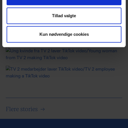
”Så er det, jeg tænker, at vi er lykkedes og er en
succes,” siger Karen Anna Kleppe.
Tillad valgte
Kun nødvendige cookies
Flere stories
→