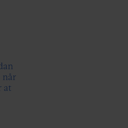
ådan
 når
 at