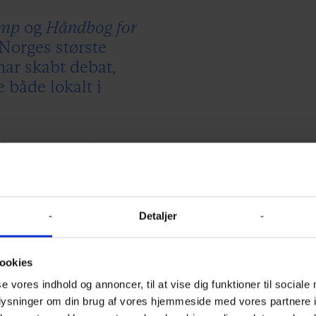
amp
og
Håndbog for
a Norges største
ar skabt debat,
 både lokalt i
 har noget på
ørnebøger i gang.
 vi både en pligt
e i
Detaljer
for børn og unge
ookies
se vores indhold og annoncer, til at vise dig funktioner til sociale
m, at der ikke
oplysninger om din brug af vores hjemmeside med vores partnere i
e bekendtskab med