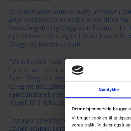
Hvordan lager man en baby
,
Kvinner i k
unge antirasister
er nogle af de titler fr
børnebogsforlag Cappelen Damm, der h
opmærksomhed og er blevet bestsellere
Norge og internationalt.
”Vi arbejder med at finde stemmer, der
hjertet, når vi udvælger og sætter nye b
Som Norges største børnebogsforlag har
til og en mulighed for at være en stemm
Samtykke
samfundsdebatten,” - siger forlagschef 
Ragnfrid Trohaug,
Denne hjemmeside bruger c
Vi bruger cookies til at tilpas
Forlaget arbejder ud fra en tankegang o
vores trafik. Vi deler også 
findes emner, som børn ikke kan stift