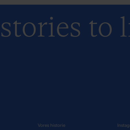
tories to l
Vores historie
Insta