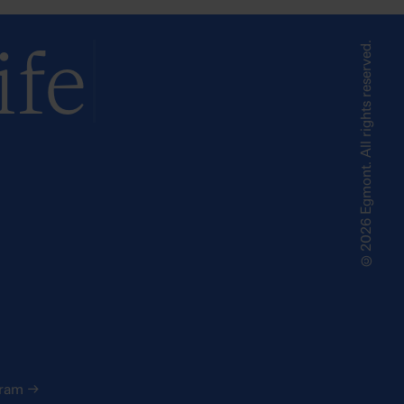
ife
©2026 Egmont. All rights reserved.
gram
→