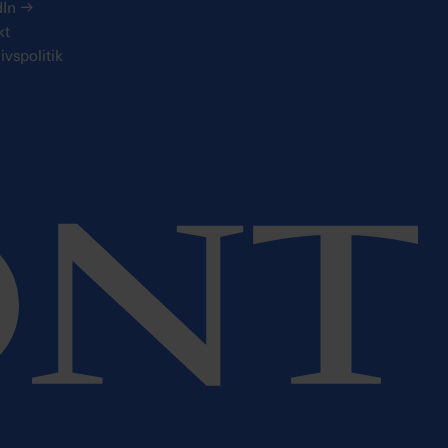
dIn
→
kt
livspolitik