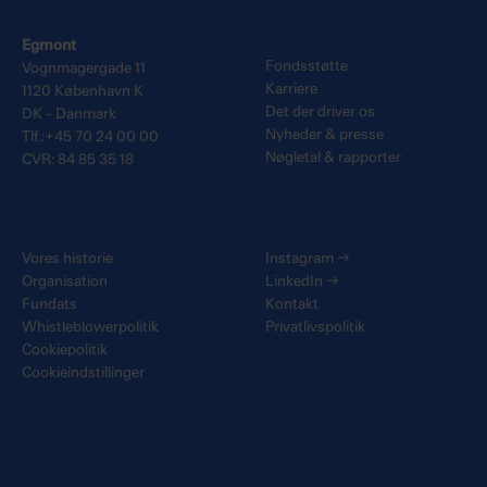
Egmont
Fondsstøtte
Vognmagergade 11
Karriere
1120 København K
Det der driver os
DK - Danmark
Nyheder & presse
Tlf.:+45 70 24 00 00
Nøgletal & rapporter
CVR: 84 85 35 18
Vores historie
Instagram
→
Organisation
LinkedIn
→
Fundats
Kontakt
Whistleblowerpolitik
Privatlivspolitik
Cookiepolitik
Cookieindstillinger