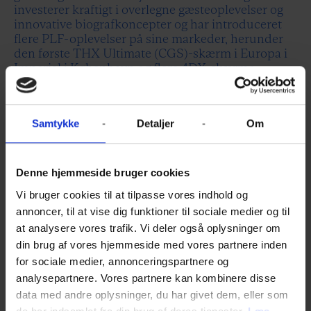
investerer kraftigt i overlegne gæsteoplevelser og
innovative biografkoncepter og har introduceret
flere PLF-oplevelser på sine markeder, herunder
den første THX Ultimate (CGS)-skærm i Europa i
Imperial i København og flere 4DX-skærme.
Nordisk Film Biografer har stået i spidsen for
ombygningen af biografsale til
recliners
og andre
opgraderede siddemuligheder, og 75% af
Samtykke
Detaljer
Om
biograferne har opgraderede siddemuligheder,
hvilket svarer til en tredjedel af alle sæder, og der
er flere på vej. Selskabet fortsætter med at være i
Denne hjemmeside bruger cookies
front på det skandinaviske marked gennem sin
innovative tilgang, og Nordisk Film Biografer åbner
Vi bruger cookies til at tilpasse vores indhold og
og renoverer biografer for at give enestående
annoncer, til at vise dig funktioner til sociale medier og til
biografoplevelser i hele regionen.
at analysere vores trafik. Vi deler også oplysninger om
din brug af vores hjemmeside med vores partnere inden
"Det er os en stor glæde at overrække prisen
for sociale medier, annonceringspartnere og
International Exhibitor of the Year til Nordisk Film
analysepartnere. Vores partnere kan kombinere disse
Biografer", siger Andrew Sunshine, formand for
The Film Expo Group.
data med andre oplysninger, du har givet dem, eller som