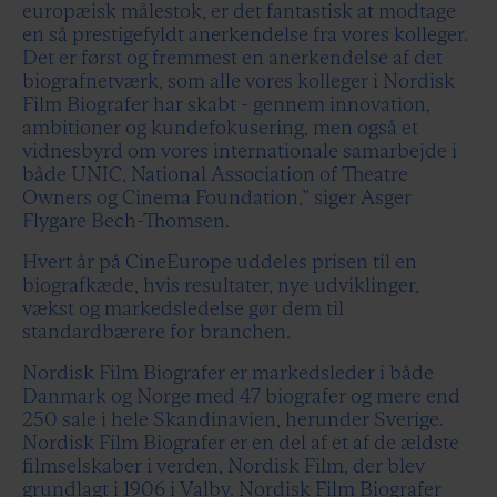
europæisk målestok, er det fantastisk at modtage
en så prestigefyldt anerkendelse fra vores kolleger.
Det er først og fremmest en anerkendelse af det
biografnetværk, som alle vores kolleger i Nordisk
Film Biografer har skabt - gennem innovation,
ambitioner og kundefokusering, men også et
vidnesbyrd om vores internationale samarbejde i
både UNIC, National Association of Theatre
Owners og Cinema Foundation,” siger Asger
Flygare Bech-Thomsen.
Hvert år på CineEurope uddeles prisen til en
biografkæde, hvis resultater, nye udviklinger,
vækst og markedsledelse gør dem til
standardbærere for branchen.
Nordisk Film Biografer er markedsleder i både
Danmark og Norge med 47 biografer og mere end
250 sale i hele Skandinavien, herunder Sverige.
Nordisk Film Biografer er en del af et af de ældste
filmselskaber i verden, Nordisk Film, der blev
grundlagt i 1906 i Valby. Nordisk Film Biografer