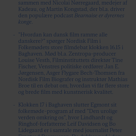
sammen med Nicolai Nørregaard, medejer af
Kadeau, og Martin Kongstad, der bl.a. driver
den populære podcast
Bearnaise er dyrernes
konge
.
”Hvordan kan dansk film ramme alle
danskere?” spørger Nordisk Film i
Folkemødets store filmdebat klokken 16.15 i
Baghaven. Mød bl.a. Zentropa-producer
Louise Vesth, Filminstituttets direktør Tine
Fischer, Venstres politiske ordfører Jan E.
Jørgensen, Asger Flygare Bech-Thomsen fra
Nordisk Film Biografer og instruktør Mathias
Broe til en debat om, hvordan vi får flere store
og brede film med kunstnerisk kvalitet.
Klokken 17 i Baghaven slutter Egmont sit
folkemøde-program af med ”Den urolige
verden omkring os”, hvor Lindhardt og
Ringhof-forfatterne Leif Davidsen og Bo
Lidegaard er i samtale med journalist Peter