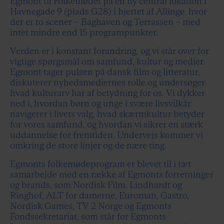
Egmont til Folkemødet på en ny central lokation i
Havnegade 9 (plads G28) i hjertet af Allinge, hvor
der er to scener – Baghaven og Terrassen – med
intet mindre end 15 programpunkter.
Verden er i konstant forandring, og vi står over for
vigtige spørgsmål om samfund, kultur og medier.
Egmont tager pulsen på dansk film og litteratur,
diskuterer nyhedsmediernes rolle og undersøger
hvad kulturarv har af betydning for os. Vi dykker
ned i, hvordan børn og unge i svære livsvilkår
navigerer i livets valg, hvad skærmkultur betyder
for vores samfund, og hvordan vi sikrer en stærk
uddannelse for fremtiden. Undervejs kommer vi
omkring de store linjer og de nære ting.
Egmonts folkemødeprogram er blevet til i tæt
samarbejde med en række af Egmonts forretninger
og brands, som Nordisk Film, Lindhardt og
Ringhof, ALT for damerne, Euroman, Gastro,
Nordisk Games, TV 2 Norge og Egmonts
Fondssekretariat, som står for Egmonts