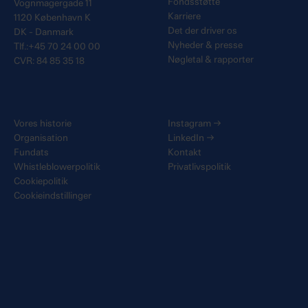
Fondsstøtte
Vognmagergade 11
Karriere
1120 København K
Det der driver os
DK - Danmark
Nyheder & presse
Tlf.:+45 70 24 00 00
Nøgletal & rapporter
CVR: 84 85 35 18
Vores historie
Instagram
→
Organisation
LinkedIn
→
Fundats
Kontakt
Whistleblowerpolitik
Privatlivspolitik
Cookiepolitik
Cookieindstillinger