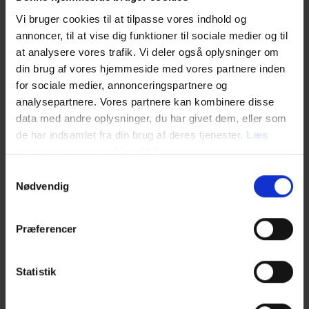
diskuterer eksperter og de unge selv, hvad der
Vi bruger cookies til at tilpasse vores indhold og
kan være med til at øge den faglige trivsel.
annoncer, til at vise dig funktioner til sociale medier og til
Klokken 11.30 i Baghaven debatterer
at analysere vores trafik. Vi deler også oplysninger om
kulturminister Jakob Engel-Schmidt med
din brug af vores hjemmeside med vores partnere inden
skuespillerne Ghita Nørby og Kristoffer
for sociale medier, annonceringspartnere og
Eriknauer, hvilken rolle kulturen spiller for
analysepartnere. Vores partnere kan kombinere disse
vores danske kulturarv.
data med andre oplysninger, du har givet dem, eller som
de har indsamlet fra din brug af deres tjenester.
Læs
Klokken 12 i Baghaven spørger Petra Nagel og
forfatter Maren Uthaug: ”Hvad skal vi bruge
mere om vores cookiepolitik
mænd til?” – er fremtiden lysere uden mænd,
Samtykkevalg
og er ligestilling overhovedet muligt?
Nødvendig
Klokken 13 i Baghaven møder magasinet
Euroman magten i skikkelse af kulturminister
Præferencer
Jakob Engel-Schmidt. Hvordan er det at være
midt i magtens centrum, og hvad betyder det
at være et kulturelt menneske uden en
Statistik
kulturpolitisk baggrund?