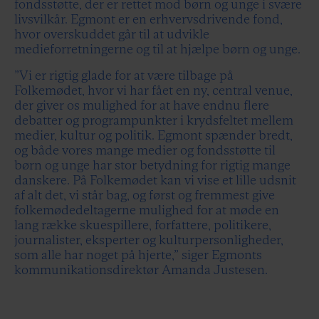
fondsstøtte, der er rettet mod børn og unge i svære
livsvilkår. Egmont er en erhvervsdrivende fond,
hvor overskuddet går til at udvikle
medieforretningerne og til at hjælpe børn og unge.
”Vi er rigtig glade for at være tilbage på
Folkemødet, hvor vi har fået en ny, central venue,
der giver os mulighed for at have endnu flere
debatter og programpunkter i krydsfeltet mellem
medier, kultur og politik. Egmont spænder bredt,
og både vores mange medier og fondsstøtte til
børn og unge har stor betydning for rigtig mange
danskere. På Folkemødet kan vi vise et lille udsnit
af alt det, vi står bag, og først og fremmest give
folkemødedeltagerne mulighed for at møde en
lang række skuespillere, forfattere, politikere,
journalister, eksperter og kulturpersonligheder,
som alle har noget på hjerte,” siger Egmonts
kommunikationsdirektør Amanda Justesen.