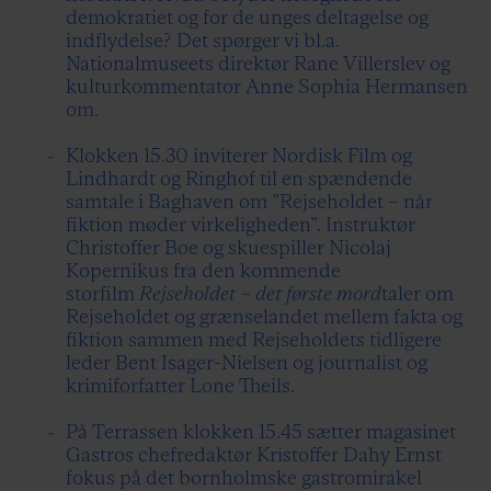
demokratiet og for de unges deltagelse og
indflydelse? Det spørger vi bl.a.
Nationalmuseets direktør Rane Villerslev og
kulturkommentator Anne Sophia Hermansen
om.
Klokken 15.30 inviterer Nordisk Film og
Lindhardt og Ringhof til en spændende
samtale i Baghaven om ”Rejseholdet – når
fiktion møder virkeligheden”. Instruktør
Christoffer Boe og skuespiller Nicolaj
Kopernikus fra den kommende
storfilm
Rejseholdet – det første mord
taler om
Rejseholdet og grænselandet mellem fakta og
fiktion sammen med Rejseholdets tidligere
leder Bent Isager-Nielsen og journalist og
krimiforfatter Lone Theils.
På Terrassen klokken 15.45 sætter magasinet
Gastros chefredaktør Kristoffer Dahy Ernst
fokus på det bornholmske gastromirakel