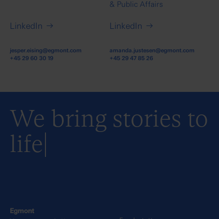
& Public Affairs
LinkedIn
LinkedIn
jesper.eising@egmont.com
amanda.justesen@egmont.com
+45 29 60 30 19
+45 29 47 85 26
We bring stories to
life
Egmont