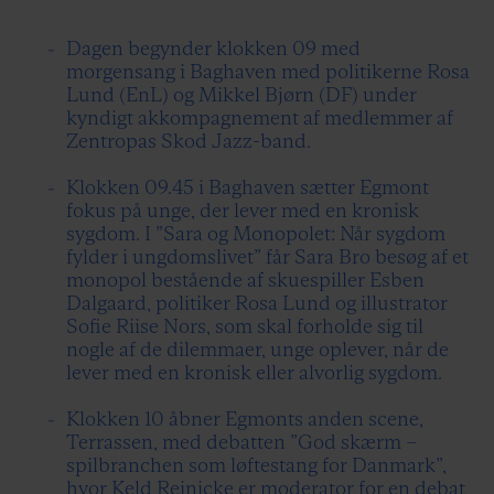
Dagen begynder klokken 09 med
morgensang i Baghaven med politikerne Rosa
Lund (EnL) og Mikkel Bjørn (DF) under
kyndigt akkompagnement af medlemmer af
Zentropas Skod Jazz-band.
Klokken 09.45 i Baghaven sætter Egmont
fokus på unge, der lever med en kronisk
sygdom. I ”Sara og Monopolet: Når sygdom
fylder i ungdomslivet” får Sara Bro besøg af et
monopol bestående af skuespiller Esben
Dalgaard, politiker Rosa Lund og illustrator
Sofie Riise Nors, som skal forholde sig til
nogle af de dilemmaer, unge oplever, når de
lever med en kronisk eller alvorlig sygdom.
Klokken 10 åbner Egmonts anden scene,
Terrassen, med debatten ”God skærm –
spilbranchen som løftestang for Danmark”,
hvor Keld Reinicke er moderator for en debat