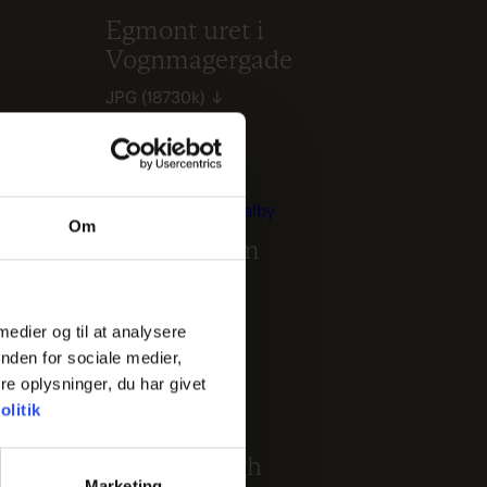
Egmont uret i
Vognmagergade
JPG
(18730k)
↓
Om
Nordisk Film
JPG
(10334k)
↓
 medier og til at analysere
nden for sociale medier,
e oplysninger, du har givet
litik
Steffen Kragh
Marketing