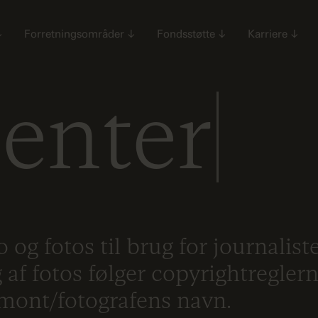
↓
Forretningsområder
↓
Fondsstøtte
↓
Karriere
↓
enter
 og fotos til brug for journalist
af fotos følger copyrightregler
gmont/fotografens navn.