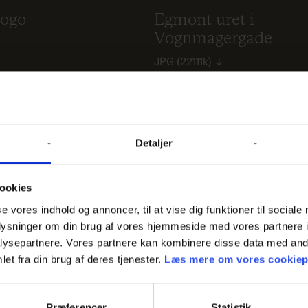
logo
Egmont uret i
Vognmagergade
JPG
(22111k)
↓
Detaljer
The hunter
Magasiner
JPG
(11976k)
↓
ookies
se vores indhold og annoncer, til at vise dig funktioner til sociale
oplysninger om din brug af vores hjemmeside med vores partnere i
ysepartnere. Vores partnere kan kombinere disse data med andr
et fra din brug af deres tjenester.
Læs mere om vores cookiepo
Kragh
Steffen Kragh
Præferencer
Statistik