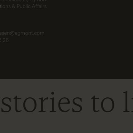
ons & Public Affairs
tesen@egmont.com
5 26
tories to l