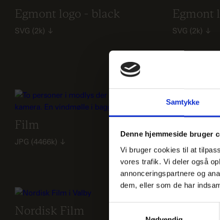
Egmont logo - black
Egmont 
SVG
(2k)
↓
SVG
(2k)
↓
Samtykke
Games - 
Film
JPG
(775k)
↓
Denne hjemmeside bruger c
JPG
(4466k)
↓
Vi bruger cookies til at tilpas
vores trafik. Vi deler også 
annonceringspartnere og anal
dem, eller som de har indsaml
Samtykkevalg
Nordisk Film
Steffen 
Nødvendig