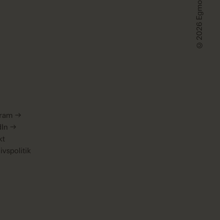
gram
→
dIn
→
kt
livspolitik