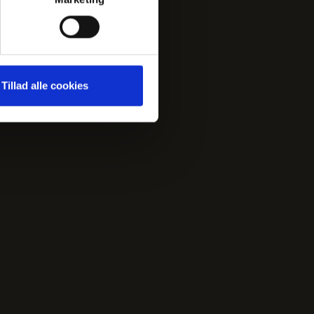
JPG
(4116k)
↓
Tillad alle cookies