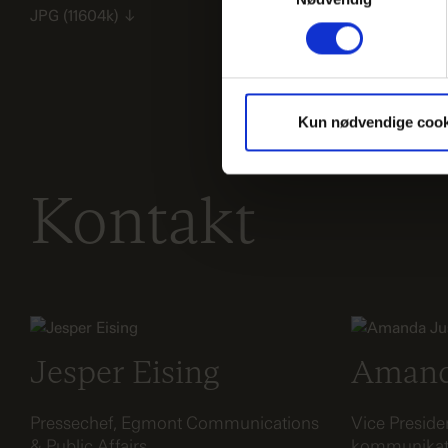
JPG
(11604k)
↓
JPG
(6290k)
Kun nødvendige cook
Kontakt
Jesper Eising
Amand
Pressechef, Egmont Communications
Vice Preside
& Public Affairs
kommunikati