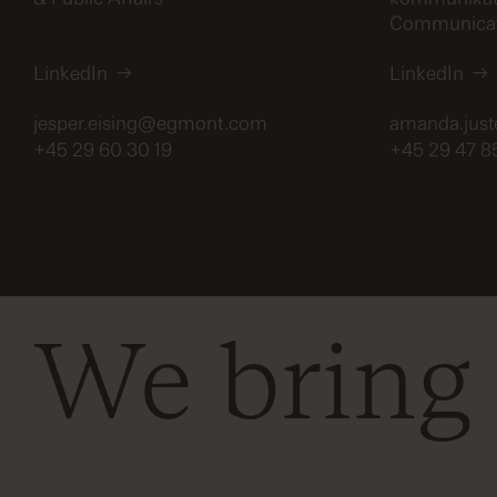
Communicati
LinkedIn
LinkedIn
jesper.eising@egmont.com
amanda.jus
+45 29 60 30 19
+45 29 47 8
We bring s