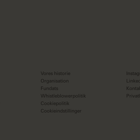
Vores historie
Insta
Organisation
Linke
Fundats
Konta
Whistleblowerpolitik
Privat
r
Cookiepolitik
Cookieindstillinger