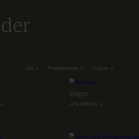
eder
Alle
↓
Pressebilleder
↓
Logoer
↓
r
Bøger
↓
JPG
(14160k)
↓