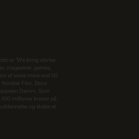
otto er
‘We bring stories
ger, magasiner, games,
ærs af vores mere end 50
 Nordisk Film, Story
 Cappelen Damm. Som
 100 millioner kroner på
en uddannelse og skabe et