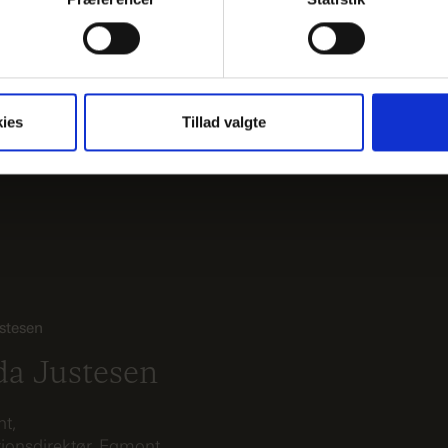
↓
JPG
(5693k)
↓
ies
Tillad valgte
a Justesen
nt,
onsdirektør, Egmont