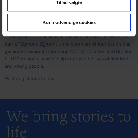
Tillad valgte
Nordisk Film is the leading producer and distributor of
films in the Nordic countries, and we have digital
businesses such as GoGift.com. We are a significant
Kun nødvendige cookies
investor in games development studios, and the distributor
of PlayStation in the Nordic and Baltic countries. We are a
part of Egmont. Egmont is the commercial foundation that
generates revenue amounting to EUR 1.6 billion and donate
EUR 10 million a year to help improve the lives of children
and young people.
We bring stories to life.
We bring stories to
life