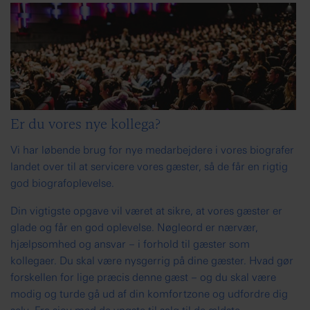
Er du vores nye kollega?
Vi har løbende brug for nye medarbejdere i vores biografer
landet over til at servicere vores gæster, så de får en rigtig
god biografoplevelse.
Din vigtigste opgave vil været at sikre, at vores gæster er
glade og får en god oplevelse. Nøgleord er nærvær,
hjælpsomhed og ansvar – i forhold til gæster som
kollegaer. Du skal være nysgerrig på dine gæster. Hvad gør
forskellen for lige præcis denne gæst – og du skal være
modig og turde gå ud af din komfortzone og udfordre dig