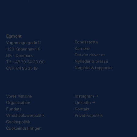
Egmont
Fondsstøtte
Vognmagergade 11
Karriere
1120 København K
Det der driver os
DK - Danmark
Nyheder & presse
Tlf.:+45 70 24 00 00
Nøgletal & rapporter
CVR: 84 85 35 18
Vores historie
Instagram
→
Organisation
LinkedIn
→
Fundats
Kontakt
Whistleblowerpolitik
Privatlivspolitik
Cookiepolitik
Cookieindstillinger