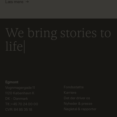
Læs mere
→
We bring stories to
life
Egmont
Fondsstøtte
Vognmagergade 11
Karriere
1120 København K
Det der driver os
DK - Danmark
Nyheder & presse
Tlf.:+45 70 24 00 00
Nøgletal & rapporter
CVR: 84 85 35 18