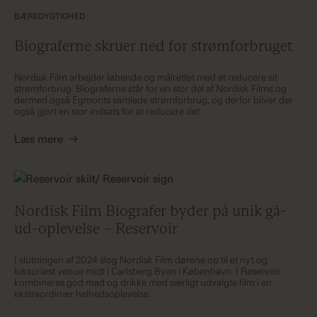
BÆREDYGTIGHED
Biograferne skruer ned for strømforbruget
Nordisk Film arbejder løbende og målrettet med at reducere sit
strømforbrug. Biograferne står for en stor del af Nordisk Films og
dermed også Egmonts samlede strømforbrug, og derfor bliver der
også gjort en stor indsats for at reducere det.
Læs mere
→
Nordisk Film Biografer byder på unik gå-
ud-oplevelse – Reservoir
I slutningen af 2024 slog Nordisk Film dørene op til et nyt og
luksuriøst venue midt i Carlsberg Byen i København. I Reservoir
kombineres god mad og drikke med særligt udvalgte film i en
ekstraordinær helhedsoplevelse.