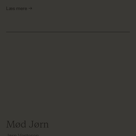
Læs mere →
Mød Jørn
Jørn Vestesen