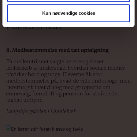
start valgte de enkelte elever, hvilket produkt de
ville skabe; nogle byggede fantasifulde køretøjer,
Kun nødvendige cookies
andre en sæbekassebil.
Vestre Skole i Grindsted
8. Medbestemmelse med tæt opfølgning
På mellemtrinnet valgte lærere og elever i
fællesskab at undersøge, hvordan sociale medier
påvirker børn og unge. Eleverne fik stor
medbestemmelse på, hvad de ville undersøge, men
lærerne gik i tæt dialog med grupperne om
emnevalg, fremdrift og pensum for at sikre det
faglige udbytte.
Langebjergskolen i Humlebæk