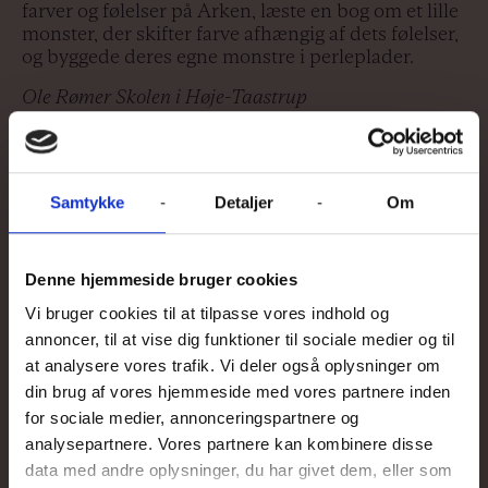
farver og følelser på Arken, læste en bog om et lille
monster, der skifter farve afhængig af dets følelser,
og byggede deres egne monstre i perleplader.
Ole Rømer Skolen i Høje-Taastrup
5. Åbenhed for andre produkter
Samtykke
Detaljer
Om
En 6. klasse havde i dansk om avisens genrer og
skulle arbejde som en redaktion. En elev med
ordblindhed spurgte, om aviser i dag ikke også
Denne hjemmeside bruger cookies
laver podcasts. Læreren gik nysgerrigt ind i
dialogen med eleven, og på den måde fik forløbet
Vi bruger cookies til at tilpasse vores indhold og
også et lydspor, som flere andre elever gik med på.
annoncer, til at vise dig funktioner til sociale medier og til
at analysere vores trafik. Vi deler også oplysninger om
Hornbæk Skole
din brug af vores hjemmeside med vores partnere inden
for sociale medier, annonceringspartnere og
analysepartnere. Vores partnere kan kombinere disse
data med andre oplysninger, du har givet dem, eller som
Lad eleverne definere