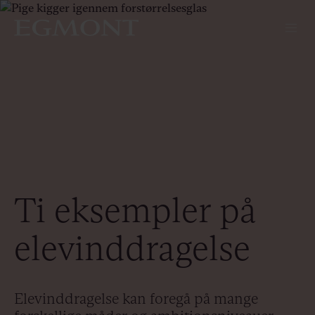
Ti eksempler på
elevinddragelse
Elevinddragelse kan foregå på mange