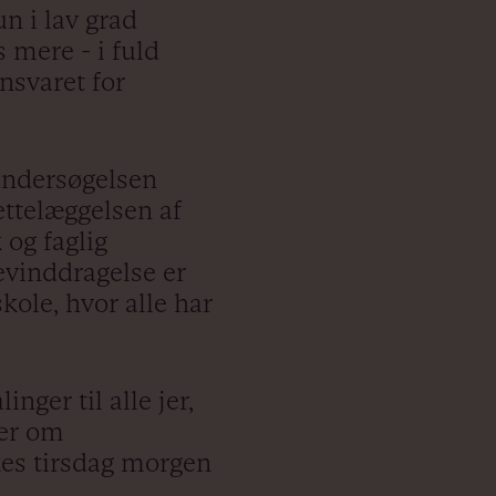
n i lav grad
 mere - i fuld
ansvaret for
 undersøgelsen
rettelæggelsen af
 og faglig
levinddragelse er
kole, hvor alle har
nger til alle jer,
ker om
kes tirsdag morgen