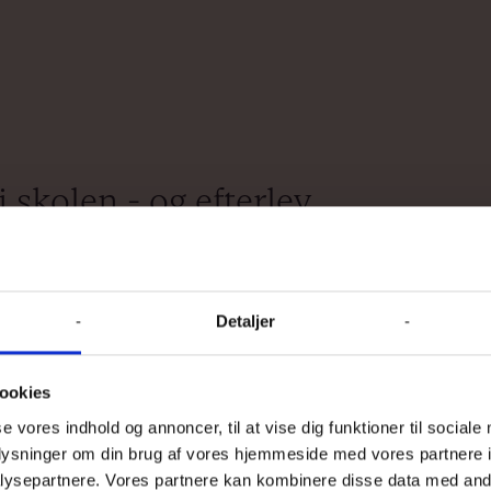
 skolen - og efterlev
 politisk ansvar for
signal om vigtigheden og
Detaljer
e i undervisningen og
tk. 4. Denne forpligter til
ookies
stlæggelse af mål,
se vores indhold og annoncer, til at vise dig funktioner til sociale
valg.
oplysninger om din brug af vores hjemmeside med vores partnere i
ysepartnere. Vores partnere kan kombinere disse data med andr