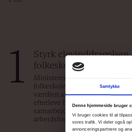
1
Styrk elevinddragelsen i
folkeskoleloven
Ministeren og alle andre med et
folkeskolen bør sende et klart 
Samtykke
værdien af at inddrage elevern
efterleve Folkeskolelovens §18, s
Denne hjemmeside bruger c
samarbejde med eleverne om fa
Vi bruger cookies til at tilpas
arbejdsformer, metoder og stof
vores trafik. Vi deler også 
annonceringspartnere og anal