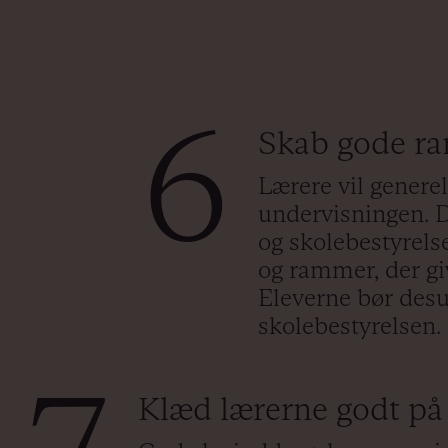
6
Skab gode ra
Lærere vil generel
undervisningen. D
og skolebestyrelse
og rammer, der giv
Eleverne bør des
skolebestyrelsen.
Klæd lærerne godt på 