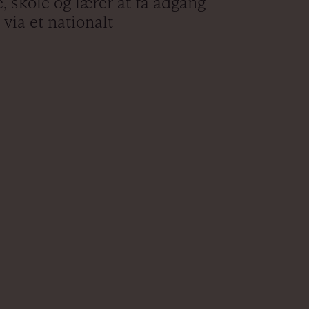
 skole og lærer at få adgang
 via et nationalt