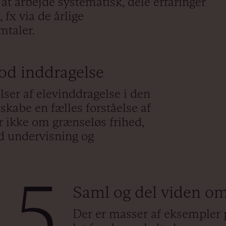
 at arbejde systematisk, dele erfaringer
 fx via de årlige
mtaler.
god inddragelse
ser af elevinddragelse i den
skabe en fælles forståelse af
r ikke om grænseløs frihed,
 undervisning og
5
Saml og del viden om
Der er masser af eksempler 