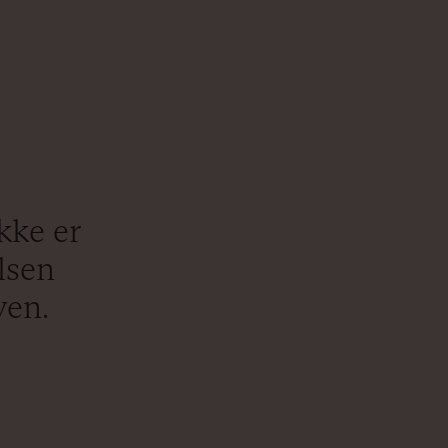
kke er
elsen
ven.