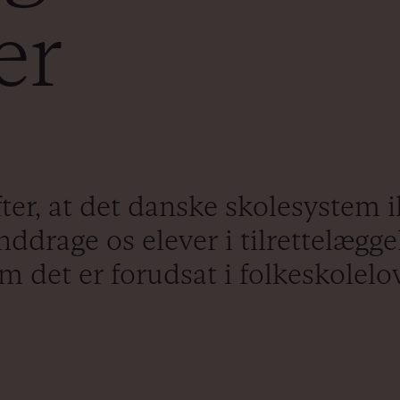
er
er, at det danske skolesystem i
nddrage os elever i tilrettelægg
m det er forudsat i folkeskolelo