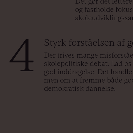
Det gør det lettere
og fastholde fokus,
skoleudviklingssa
4
Styrk forståelsen af 
Der trives mange misforståel
skolepolitiske debat. Lad os 
god inddragelse. Det handle
men om at fremme både god
demokratisk dannelse.