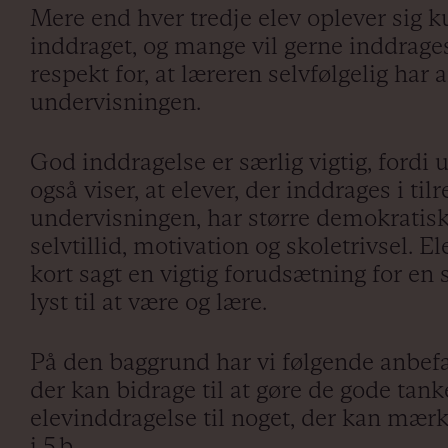
Mere end hver tredje elev oplever sig ku
inddraget, og mange vil gerne inddrages
respekt for, at læreren selvfølgelig har 
undervisningen.
God inddragelse er særlig vigtig, fordi
også viser, at elever, der inddrages i til
undervisningen, har større demokratisk
selvtillid, motivation og skoletrivsel. E
kort sagt en vigtig forudsætning for en s
lyst til at være og lære.
På den baggrund har vi følgende anbefali
der kan bidrage til at gøre de gode tan
elevinddragelse til noget, der kan mær
i 5.b.