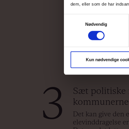
dem, eller som de har indsaml
Samtykkevalg
Nødvendig
Kun nødvendige cook
3
Sæt politiske
kommunerne
Det kan give den e
elevinddragelse e